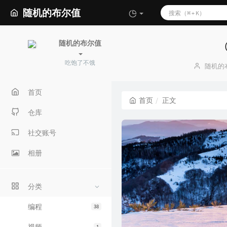
随机的布尔值
随机的布尔值
吃饱了不饿
博
随机的
主：
首页
首页
正文
仓库
社交账号
相册
分类
编程
38
1