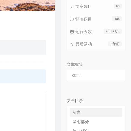
文章数目
60
评论数目
106
运行天数
7年221天
最后活动
1 年前
文章标签
C语言
文章目录
前言
第七部分