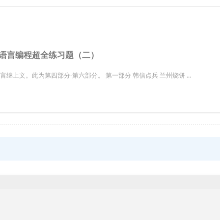
C语言编程超全练习题（二）
言继上文。此为第四部分-第六部分。 第一部分 韩信点兵 兰州烧饼 ...