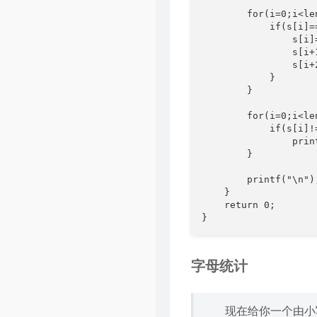
        for(i=0;i
            if(s[i]=
                s[i]=
                s[i+1
                s
            }        
        }

        for(i=0;i<len
            if(s[i]!=
                prin
        }

        printf("\n");
    }    

    return 0;

}
字母统计
现在给你一个由小