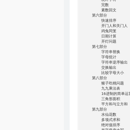
        完数

        素数回文

    第六部分

        快速排序

        开门人和关门人

        鸡兔同笼

        日期计算

        开灯问题

    第七部分

        字符串替换

        字母统计

        字符串逆序输出

        交换输出

        比较字母大小

    第八部分

        猴子吃桃问题

        九九乘法表

        16进制的简单运算
        三角形面积

        平方和与立方和

    第九部分

        水仙花数

        多项式求和

        绝对值排序
