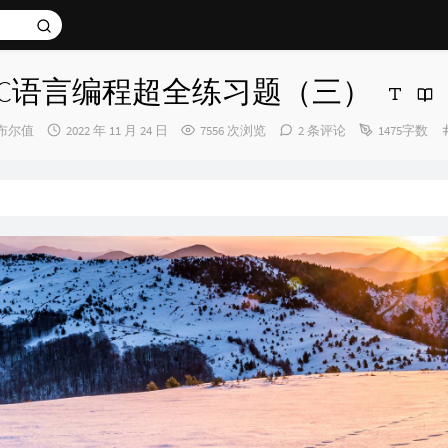
C语言编程超全练习题（三）
发
布尔值
2022 年 11 月 24 日
7556 次浏览
2 条评论
1475字数
布
时
间：