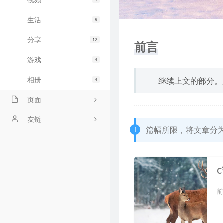
视频
生活
9
分享
12
前言
游戏
4
相册
4
继续上文的部分。
页面
留言板
友链
篇幅所限，将文章分
文章归档
友人c
时光荏苒
深夜BLog
旧文章整合
前
赞助
社交账号