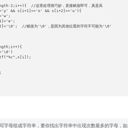
<length-2;i++){  //这里处理很巧妙，直接赋值即可，真是高 

='y' && s[i+1]=='o' && s[i+2]=='u'){

'w';

]='e';

[i+2]='\0';  //赋值为'\0'，是因为其他位置的字符不可能为'\0'   



gth;i++){

'\0')

tf("%c",s[i]);



写字母组成字符串，要你找出字符串中出现次数最多的字母，如