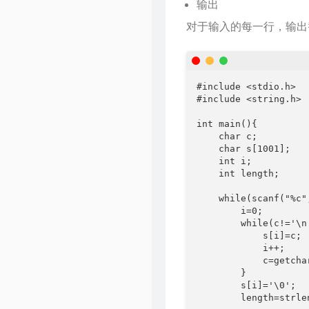
输出
对于输入的每一行，输出
#include <stdio.h> 

#include <string.h>

int main(){

    char c;

    char s[1001];

    int i;

    int length;

    while(scanf("%c",
        i=0;

        while(c!='\n'
            s[i]=c;

            i++;

            c=getchar
        }

        s[i]='\0';

        length=strlen