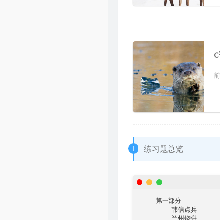
友链
前
练习题总览
    第一部分

        韩信点兵

        兰州烧饼
