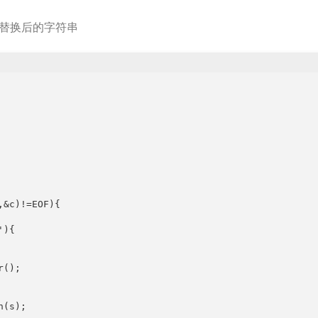
替换后的字符串
&c)!=EOF){

){

();

(s);
