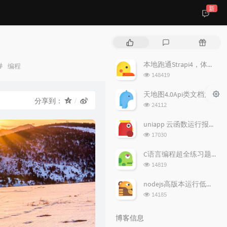
新
热
最
随
门
新
机
文
评
文
本地跑通Strapi4，体验无头CMS（open-source headless CMS）
分
编程
章
论
章
浏
类：
148419
览
次
天地图4.0Api类文档太难检索，于是简单弄个全文搜索
分享到：
数:
浏
24112
览
次
uniapp 云函数运行报错 Error: self-signed certificate in certificate chain
数:
浏
17030
览
次
C语言编程超全练习题（一）
数:
浏
14819
览
次
nodejs高版本运行低版本项目报错解决办法
数:
浏
14185
览
次
博客信息
数: