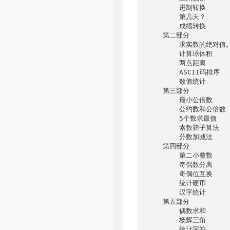
        进制转换

        第几天？

        成绩转换

    第二部分

        求实数的绝对值。
        计算球体积

        两点距离

        ASCII码排序

        数值统计

    第三部分

        最小公倍数

        公约数和公倍数

        5个数求最值

        素数筛子算法

        分数加减法

    第四部分

        第二小整数

        奇偶数分离

        奇偶位互换

        统计硬币

        汉字统计

    第五部分

        偶数求和

        杨辉三角

        统计字符
