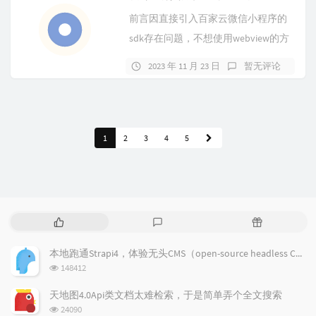
前言因直接引入百家云微信小程序的
sdk存在问题，不想使用webview的方
式。修改sdk源码文件解决报错...
2023 年 11 月 23 日
暂无评论
1
2
3
4
5
热
最
随
门
新
机
文
评
文
本地跑通Strapi4，体验无头CMS（open-source headless CMS）
章
论
章
浏
148412
览
次
天地图4.0Api类文档太难检索，于是简单弄个全文搜索
数:
浏
24090