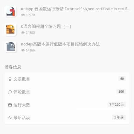
览
次
uniapp 云函数运行报错 Error: self-signed certificate in certificate chain
数:
浏
16970
览
次
C语言编程超全练习题（一）
数:
浏
14800
览
次
nodejs高版本运行低版本项目报错解决办法
数:
浏
14166
览
次
数:
博客信息
文章数目
60
评论数目
106
运行天数
7年220天
最后活动
1 年前