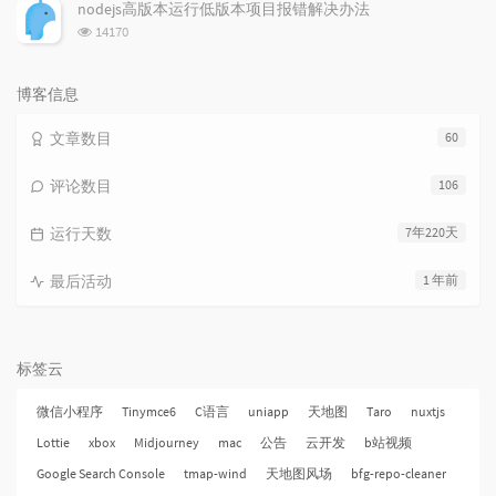
次
nodejs高版本运行低版本项目报错解决办法
数:
浏
14170
览
次
数:
博客信息
文章数目
60
评论数目
106
运行天数
7年220天
最后活动
1 年前
标签云
微信小程序
Tinymce6
C语言
uniapp
天地图
Taro
nuxtjs
Lottie
xbox
Midjourney
mac
公告
云开发
b站视频
Google Search Console
tmap-wind
天地图风场
bfg-repo-cleaner