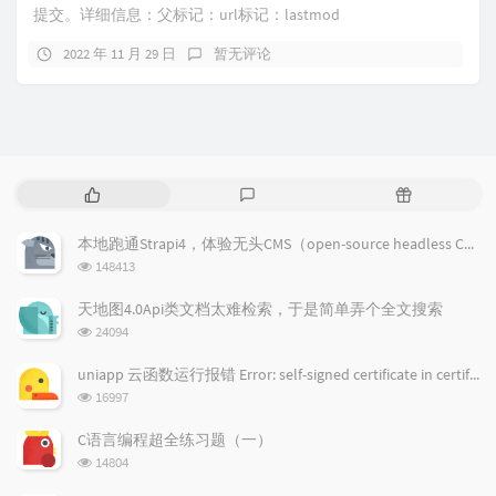
提交。详细信息：父标记：url标记：lastmod
2022 年 11 月 29 日
暂无评论
热
最
随
门
新
机
文
评
文
本地跑通Strapi4，体验无头CMS（open-source headless CMS）
章
论
章
浏
148413
览
次
天地图4.0Api类文档太难检索，于是简单弄个全文搜索
数:
浏
24094
览
次
uniapp 云函数运行报错 Error: self-signed certificate in certificate chain
数:
浏
16997
览
次
C语言编程超全练习题（一）
数:
浏
14804
览