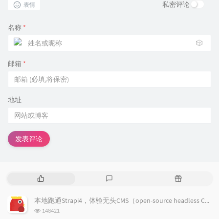
私密评论
表情
名称
*
🎲
邮箱
*
地址
发表评论
热
最
随
门
新
机
文
评
文
本地跑通Strapi4，体验无头CMS（open-source headless CMS）
章
论
章
浏
148421
览