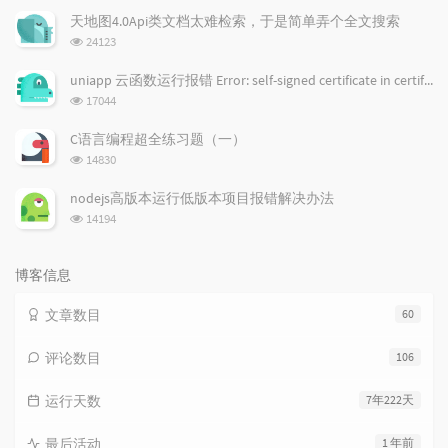
次
天地图4.0Api类文档太难检索，于是简单弄个全文搜索
数:
浏
24123
览
次
uniapp 云函数运行报错 Error: self-signed certificate in certificate chain
数:
浏
17044
览
次
C语言编程超全练习题（一）
数:
浏
14830
览
次
nodejs高版本运行低版本项目报错解决办法
数:
浏
14194
览
次
数:
博客信息
文章数目
60
评论数目
106
运行天数
7年222天
最后活动
1 年前