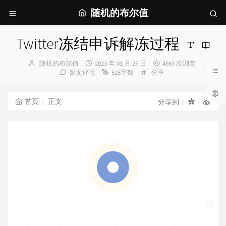
随机的布尔值
Twitter冻结申诉解冻过程
博
发
随机的布尔值
2023 年 01 月 25 日
4563 次浏览
主：
布
分
暂无评论
525字数
分享
时
类：
间：
首页
正文
分享到：