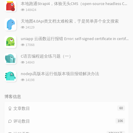
文
评
文
本地跑通Strapi4，体验无头CMS（open-source headless CMS）
章
论
章
浏
148424
览
次
天地图4.0Api类文档太难检索，于是简单弄个全文搜索
数:
浏
24129
览
次
uniapp 云函数运行报错 Error: self-signed certificate in certificate chain
数:
浏
17068
览
次
C语言编程超全练习题（一）
数:
浏
14843
览
次
nodejs高版本运行低版本项目报错解决办法
数:
浏
14198
览
次
数:
博客信息
文章数目
60
评论数目
106