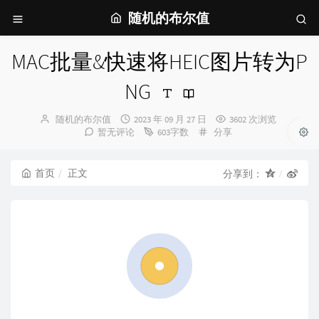
随机的布尔值
MAC批量&快速将HEIC图片转为P
NG
博
发
随机的布尔值
2023 年 09 月 27 日
3602 次浏览
主：
布
分
暂无评论
603字数
分享
时
类：
间：
首页
正文
分享到：